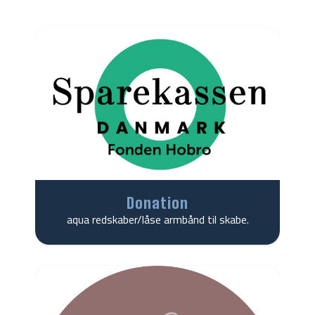
Donation
aqua redskaber/låse armbånd til skabe.