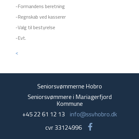
-Formandens beretning
-Regnskab ved kasserer
-Valg til bestyrelse
-Evt.
<
Seniorsvømmerne Hobro
Seniorsvømmere i Mariagerfjord
Kommune
+45 22 61 12 13
info@ssvhobro.dk
cvr 33124996